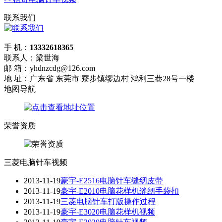
联系我们
手 机：
13332618365
联系人：梁世海
邮 箱：yhdnzcdg@126.com
地 址：广东省 东莞市 寮步镇缪边村 鸿利三巷28号一楼
地图导航
荣誉资质
三菱电脑针车视频
2013-11-19
豪宇-E2516电脑针车缝纫皮带
2013-11-19
豪宇-E2010电脑花样机缝纫手袋扣
2013-11-19
三菱电脑针车打版操作过程
2013-11-19
豪宇-E3020电脑花样机视频